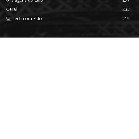
Geral
233
💻 Tech com Eldo
219