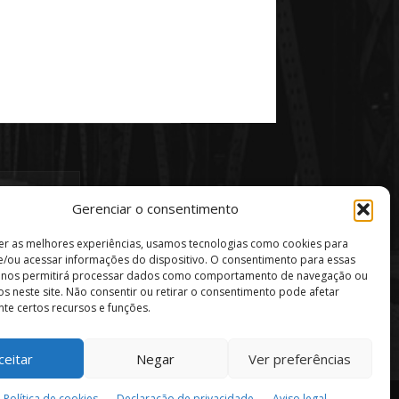
Gerenciar o consentimento
er as melhores experiências, usamos tecnologias como cookies para
/ou acessar informações do dispositivo. O consentimento para essas
s nos permitirá processar dados como comportamento de navegação ou
vos neste site. Não consentir ou retirar o consentimento pode afetar
te certos recursos e funções.
ceitar
Negar
Ver preferências
Política de privacidade
Aviso Legal
Política de cookies
Declaração de privacidade
Aviso legal