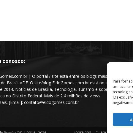
e conosco:
Gomes.com.br | O portal / site está entre os blogs mais
Para fornec
s de Brasília/DF. O site/blog EldoGomes.com.br está no ar
armazenar e
e 2014. Notícias de Brasília, Tecnologia, Turismo e sobre a
tecnologia
tica no Distrito Federal. Mais de 2,4 milhões de views
IDs exclusi
ais. [Email]: contato@eldogomes.com.br
negativamen
A
Sobre nós
Quem é “Eldo Gomes”
e Brasília/DF. | 2014 - 2026