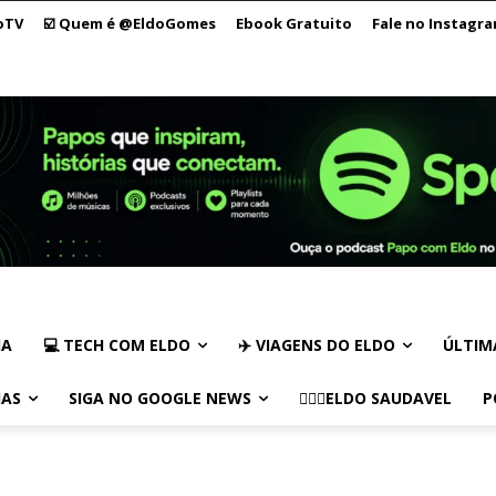
oTV
☑️ Quem é @EldoGomes
Ebook Gratuito
Fale no Instagr
IA
💻 TECH COM ELDO
✈️ VIAGENS DO ELDO
ÚLTIM
IAS
SIGA NO GOOGLE NEWS
🏃🏻‍♂️ELDO SAUDAVEL
P