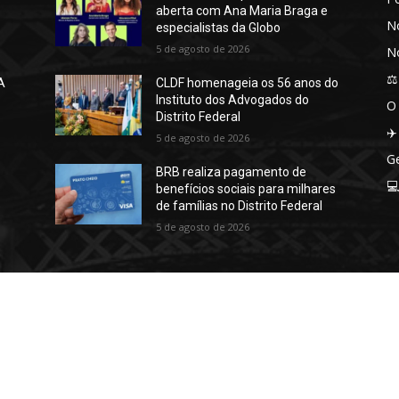
aberta com Ana Maria Braga e
No
especialistas da Globo
5 de agosto de 2026
No
⚖️
A
CLDF homenageia os 56 anos do
Instituto dos Advogados do
O
Distrito Federal
✈️
5 de agosto de 2026
Ge
BRB realiza pagamento de

benefícios sociais para milhares
de famílias no Distrito Federal
5 de agosto de 2026