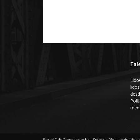
Fal
Eldo
lido
desd
Polí
mens
Portal EldoGomes.com.br | Entre os Blogs mais lidos d