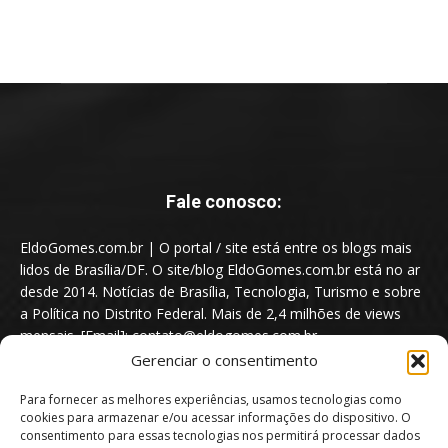
Fale conosco:
EldoGomes.com.br | O portal / site está entre os blogs mais
lidos de Brasília/DF. O site/blog EldoGomes.com.br está no ar
desde 2014. Notícias de Brasília, Tecnologia, Turismo e sobre
a Política no Distrito Federal. Mais de 2,4 milhões de views
mensais. [Email]: contato@eldogomes.com.br
Gerenciar o consentimento
Para fornecer as melhores experiências, usamos tecnologias como
cookies para armazenar e/ou acessar informações do dispositivo. O
consentimento para essas tecnologias nos permitirá processar dados