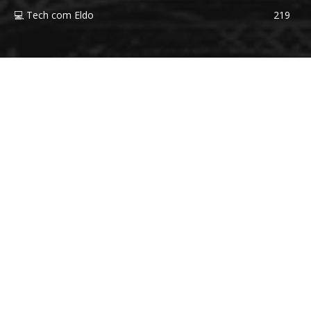
💻 Tech com Eldo
219