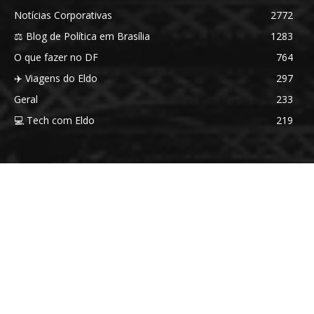
Notícias Corporativas
2772
⚖️ Blog de Política em Brasília
1283
O que fazer no DF
764
✈️ Viagens do Eldo
297
Geral
233
💻 Tech com Eldo
219