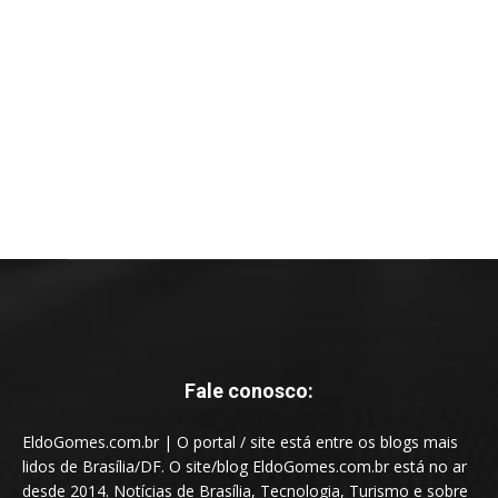
Fale conosco:
EldoGomes.com.br | O portal / site está entre os blogs mais
lidos de Brasília/DF. O site/blog EldoGomes.com.br está no ar
desde 2014. Notícias de Brasília, Tecnologia, Turismo e sobre