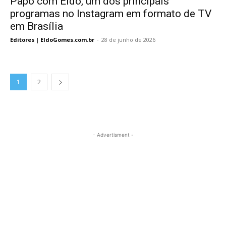
Papo com Eldo, um dos principais
programas no Instagram em formato de TV
em Brasília
Editores | EldoGomes.com.br
-
28 de junho de 2026
1
2
- Advertisment -