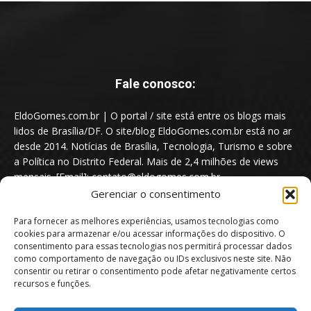
Fale conosco:
EldoGomes.com.br | O portal / site está entre os blogs mais
lidos de Brasília/DF. O site/blog EldoGomes.com.br está no ar
desde 2014. Notícias de Brasília, Tecnologia, Turismo e sobre
a Política no Distrito Federal. Mais de 2,4 milhões de views
mensais. [Email]: contato@eldogomes.com.br
Gerenciar o consentimento
Para fornecer as melhores experiências, usamos tecnologias como
cookies para armazenar e/ou acessar informações do dispositivo. O
consentimento para essas tecnologias nos permitirá processar dados
como comportamento de navegação ou IDs exclusivos neste site. Não
consentir ou retirar o consentimento pode afetar negativamente certos
recursos e funções.