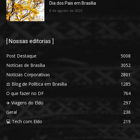
Dia dos Pais em Brasília
8 de agosto de 2026
[ Nossas editorias ]
Post Destaque
5008
Notícias de Brasília
3052
Notícias Corporativas
2801
⚖️ Blog de Política em Brasília
1285
O que fazer no DF
764
✈️ Viagens do Eldo
297
Geral
236
💻 Tech com Eldo
219