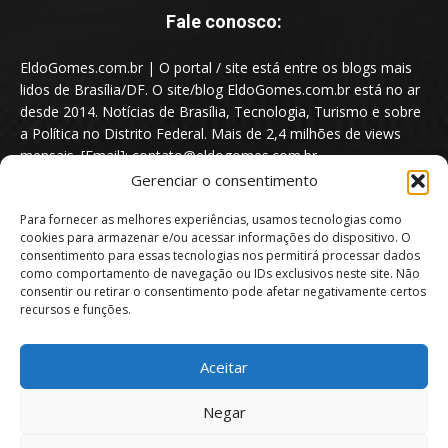
Fale conosco:
EldoGomes.com.br | O portal / site está entre os blogs mais
lidos de Brasília/DF. O site/blog EldoGomes.com.br está no ar
desde 2014. Notícias de Brasília, Tecnologia, Turismo e sobre
a Política no Distrito Federal. Mais de 2,4 milhões de views
mensais. [Email]: contato@eldogomes.com.br
Gerenciar o consentimento
Para fornecer as melhores experiências, usamos tecnologias como
cookies para armazenar e/ou acessar informações do dispositivo. O
consentimento para essas tecnologias nos permitirá processar dados
como comportamento de navegação ou IDs exclusivos neste site. Não
consentir ou retirar o consentimento pode afetar negativamente certos
recursos e funções.
Aceitar
Portal EldoGomes.com.br | Entre os Blogs mais lidos de Brasília/DF. |
Negar
2014 - 2026