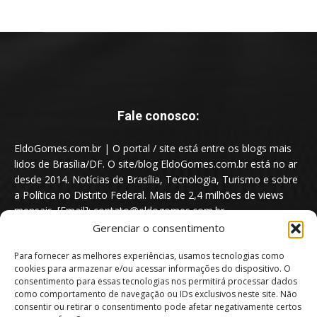
Fale conosco:
EldoGomes.com.br | O portal / site está entre os blogs mais
lidos de Brasília/DF. O site/blog EldoGomes.com.br está no ar
desde 2014. Notícias de Brasília, Tecnologia, Turismo e sobre
a Política no Distrito Federal. Mais de 2,4 milhões de views
mensais. [Email]: contato@eldogomes.com.br
Gerenciar o consentimento
Para fornecer as melhores experiências, usamos tecnologias como
cookies para armazenar e/ou acessar informações do dispositivo. O
consentimento para essas tecnologias nos permitirá processar dados
como comportamento de navegação ou IDs exclusivos neste site. Não
consentir ou retirar o consentimento pode afetar negativamente certos