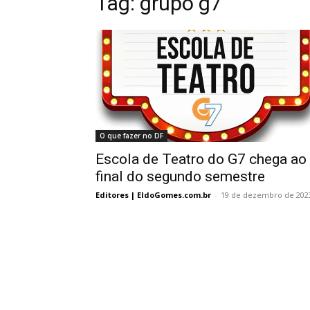
Tag:
grupo g7
O que fazer no DF
Escola de Teatro do G7 chega ao
final do segundo semestre
Editores | EldoGomes.com.br
-
19 de dezembro de 202