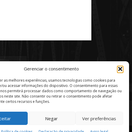
Gerenciar o consentimento
er as melhores experiências, usamos tecnologias como cookies para
/ou acessar informações do dispositivo. O consentimento para essas
s nos permitirá processar dados como comportamento de navegação ou
vos neste site. Não consentir ou retirar o consentimento pode afetar
te certos recursos e funções.
ceitar
Negar
Ver preferências
Política de privacidade
Aviso Legal
Política de cookies
Declaração de privacidade
Aviso legal