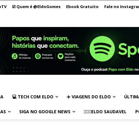
oTV
☑️ Quem é @EldoGomes
Ebook Gratuito
Fale no Instagr
IA
💻 TECH COM ELDO
✈️ VIAGENS DO ELDO
ÚLTIM
IAS
SIGA NO GOOGLE NEWS
🏃🏻‍♂️ELDO SAUDAVEL
P