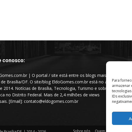
e conosco:
Gomes.com.br | O portal / site está entre os blogs mais
Para fornec
s de Brasília/DF. O site/blog EldoGomes.com.br está no ar
armazenar e
e 2014. Notícias de Brasília, Tecnologia, Turismo e sobre a
tecnologia
tica no Distrito Federal. Mais de 2,4 milhões de views
IDs exclusi
ais. [Email]: contato@eldogomes.com.br
negativamen
A
Sobre nós
Quem é “Eldo Gomes”
e Brasília/DF. | 2014 - 2026