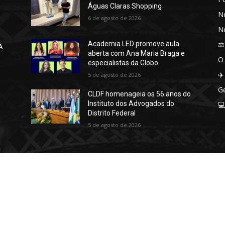
Águas Claras Shopping
No
6 de agosto de 2026
No
⚖️
Academia LED promove aula
A
aberta com Ana Maria Braga e
O
especialistas da Globo
✈️
5 de agosto de 2026
Ge
CLDF homenageia os 56 anos do
Instituto dos Advogados do

Distrito Federal
5 de agosto de 2026