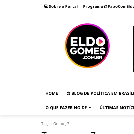
💻 Sobre o Portal
Programa @PapoComEld
HOME
⚖️ BLOG DE POLÍTICA EM BRASÍL
O QUE FAZER NO DF
ÚLTIMAS NOTÍC
Tags
Grupo g7