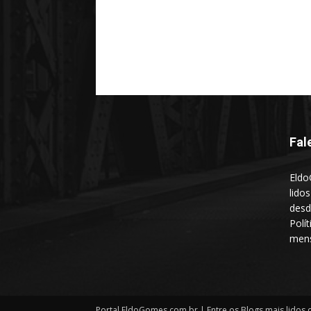
Fal
Eldo
lido
desd
Polí
mens
Portal EldoGomes.com.br | Entre os Blogs mais lidos d