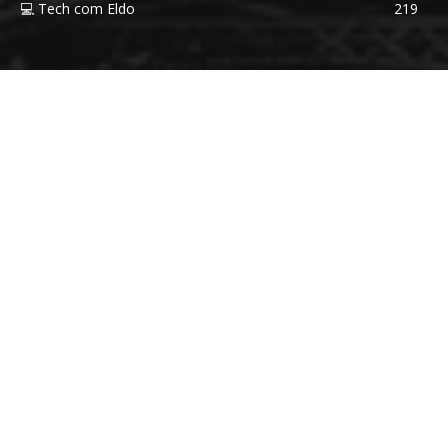
💻 Tech com Eldo
219