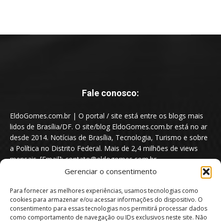
Fale conosco:
EldoGomes.com.br | O portal / site está entre os blogs mais
lidos de Brasília/DF. O site/blog EldoGomes.com.br está no ar
desde 2014. Notícias de Brasília, Tecnologia, Turismo e sobre
a Política no Distrito Federal. Mais de 2,4 milhões de views
mensais. [Email]: contato@eldogomes.com.br
Gerenciar o consentimento
Para fornecer as melhores experiências, usamos tecnologias como
cookies para armazenar e/ou acessar informações do dispositivo. O
consentimento para essas tecnologias nos permitirá processar dados
como comportamento de navegação ou IDs exclusivos neste site. Não