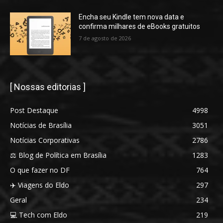
Encha seu Kindle tem nova data e
confirma milhares de eBooks gratuitos
7 de agosto de 2026
[ Nossas editorias ]
Post Destaque
4998
Notícias de Brasília
3051
Notícias Corporativas
2786
⚖️ Blog de Política em Brasília
1283
O que fazer no DF
764
✈️ Viagens do Eldo
297
Geral
234
💻 Tech com Eldo
219