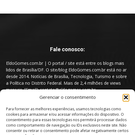
Fale conosco:
EldoGomes.com.br | O portal / site está entre os blogs mais
lidos de Brasília/DF. O site/blog EldoGomes.com.br está no ar
desde 2014. Notícias de Brasília, Tecnologia, Turismo e sobre
a Política no Distrito Federal. Mais de 2,4 milhões de views
mensais. [Email]: contato@eldogomes.com.br
Gerenciar o consentimento
Para fornecer as melhores experiências, usamos tecnologias como
cookies para armazenar e/ou acessar informações do dispositivo. O
consentimento para essas tecnologias nos permitirá processar dados
como comportamento de navegação ou IDs exclusivos neste site. Não
consentir ou retirar o consentimento pode afetar negativamente certos