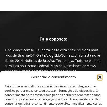
Fale conosco:
EldoGomes.com.br | O portal / site está entre os blogs mais
lidos de Brasília/DF. O site/blog EldoGomes.com.br está no ar
desde 2014. Notícias de Brasília, Tecnologia, Turismo e sobre
a Política no Distrito Federal. Mais de 2,4 milhões de views
mensais. [Email]: contato@eldogomes.com.br
Gerenciar o consentimento
Para fornecer as melhores experiências, usamos tecnologias como
cookies para armazenar e/ou acessar informações do dispositivo. O
consentimento para essas tecnologias nos permitirá processar dados
como comportamento de navegação ou IDs exclusivos neste site. Não
consentir ou retirar o consentimento pode afetar negativamente certos