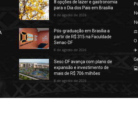
8 opções de lazer e gastronomia
P
para o Dia dos Pais em Brasília
No
8 de agosto de 2026
No
⚖️
Pós-graduação em Brasília a
A
partir de R$ 315 na Faculdade
O
Senac-DF
✈️
8 de agosto de 2026
Ge
Sesc-DF avança com plano de
expansão e investimento de

mais de R$ 706 milhões
8 de agosto de 2026