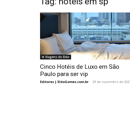
Tag:
hoteis em sp
✈️ Viagens do Eldo
Cinco Hotéis de Luxo em São
Paulo para ser vip
Editores | EldoGomes.com.br
-
29 de novembro de 202