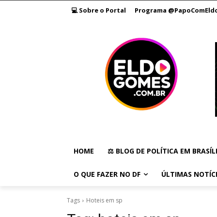
💻 Sobre o Portal
Programa @PapoComEld
HOME
⚖️ BLOG DE POLÍTICA EM BRASÍL
O QUE FAZER NO DF
ÚLTIMAS NOTÍC
Tags
Hoteis em sp