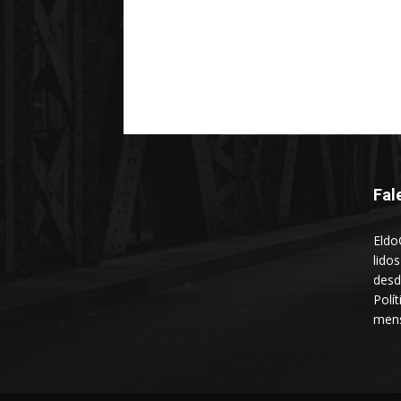
Fal
Eldo
lido
desd
Polí
mens