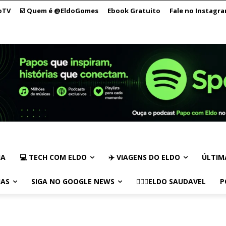
oTV
☑️ Quem é @EldoGomes
Ebook Gratuito
Fale no Instagr
IA
💻 TECH COM ELDO
✈️ VIAGENS DO ELDO
ÚLTIM
IAS
SIGA NO GOOGLE NEWS
🏃🏻‍♂️ELDO SAUDAVEL
P