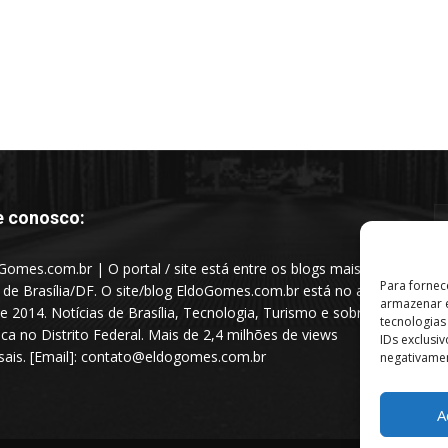
e conosco:
Gomes.com.br | O portal / site está entre os blogs mais
Para fornec
s de Brasília/DF. O site/blog EldoGomes.com.br está no ar
armazenar e
e 2014. Notícias de Brasília, Tecnologia, Turismo e sobre a
tecnologia
tica no Distrito Federal. Mais de 2,4 milhões de views
IDs exclusi
ais. [Email]: contato@eldogomes.com.br
negativamen
A