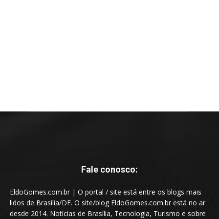
Fale conosco:
EldoGomes.com.br | O portal / site está entre os blogs mais
lidos de Brasília/DF. O site/blog EldoGomes.com.br está no ar
desde 2014. Notícias de Brasília, Tecnologia, Turismo e sobre