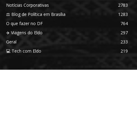
Notícias Corporativas
2783
⚖️ Blog de Política em Brasília
1283
O que fazer no DF
764
✈️ Viagens do Eldo
297
Geral
233
💻 Tech com Eldo
219