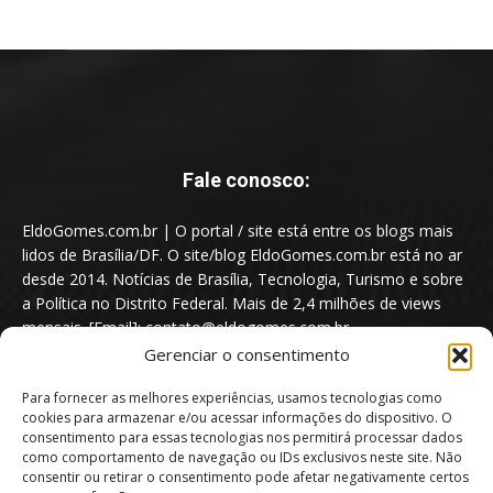
Fale conosco:
EldoGomes.com.br | O portal / site está entre os blogs mais
lidos de Brasília/DF. O site/blog EldoGomes.com.br está no ar
desde 2014. Notícias de Brasília, Tecnologia, Turismo e sobre
a Política no Distrito Federal. Mais de 2,4 milhões de views
mensais. [Email]: contato@eldogomes.com.br
Gerenciar o consentimento
Para fornecer as melhores experiências, usamos tecnologias como
cookies para armazenar e/ou acessar informações do dispositivo. O
consentimento para essas tecnologias nos permitirá processar dados
como comportamento de navegação ou IDs exclusivos neste site. Não
consentir ou retirar o consentimento pode afetar negativamente certos