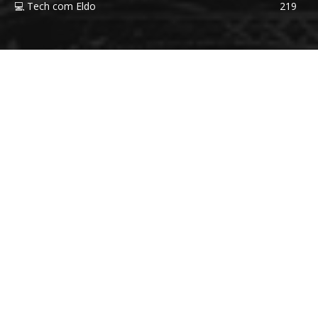
💻 Tech com Eldo
219