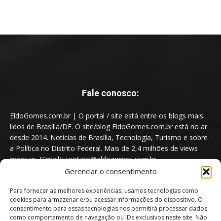
Fale conosco:
EldoGomes.com.br | O portal / site está entre os blogs mais
lidos de Brasília/DF. O site/blog EldoGomes.com.br está no ar
desde 2014. Notícias de Brasília, Tecnologia, Turismo e sobre
a Política no Distrito Federal. Mais de 2,4 milhões de views
mensais. [Email]: contato@eldogomes.com.br
Gerenciar o consentimento
Para fornecer as melhores experiências, usamos tecnologias como
cookies para armazenar e/ou acessar informações do dispositivo. O
consentimento para essas tecnologias nos permitirá processar dados
como comportamento de navegação ou IDs exclusivos neste site. Não