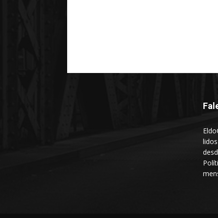
Fal
Eldo
lido
desd
Polí
mens