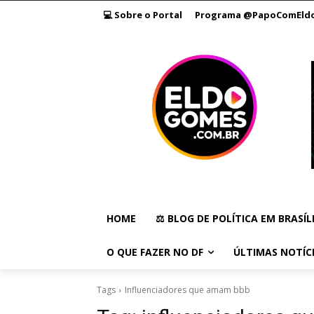
💻 Sobre o Portal
Programa @PapoComEld
HOME
⚖️ BLOG DE POLÍTICA EM BRASÍL
O QUE FAZER NO DF
ÚLTIMAS NOTÍC
Tags
Influenciadores que amam bbb