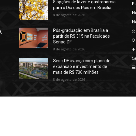
8 opções de lazer e gastronomia
P
para o Dia dos Pais em Brasília
No
8 de agosto de 2026
No
⚖️
Pós-graduação em Brasília a
A
partir de R$ 315 na Faculdade
O
Senac-DF
✈️
8 de agosto de 2026
Ge
Sesc-DF avança com plano de
expansão e investimento de

mais de R$ 706 milhões
8 de agosto de 2026