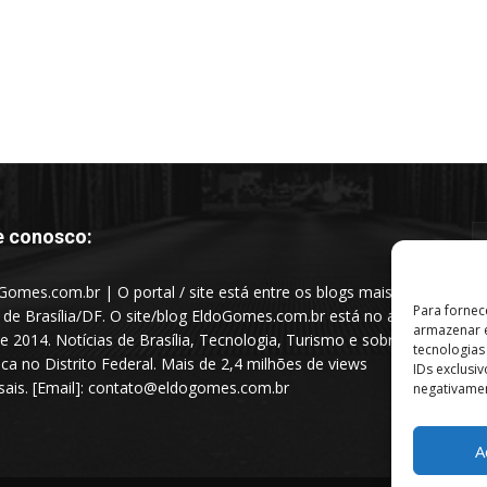
e conosco:
Gomes.com.br | O portal / site está entre os blogs mais
Para fornec
s de Brasília/DF. O site/blog EldoGomes.com.br está no ar
armazenar e
e 2014. Notícias de Brasília, Tecnologia, Turismo e sobre a
tecnologia
tica no Distrito Federal. Mais de 2,4 milhões de views
IDs exclusi
ais. [Email]: contato@eldogomes.com.br
negativamen
A