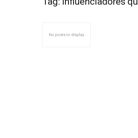
Tag:
influenciadores 
No posts to display