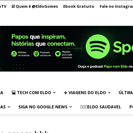
oTV
☑️ Quem é @EldoGomes
Ebook Gratuito
Fale no Instagr
IA
💻 TECH COM ELDO
✈️ VIAGENS DO ELDO
ÚLTIM
IAS
SIGA NO GOOGLE NEWS
🏃🏻‍♂️ELDO SAUDAVEL
P