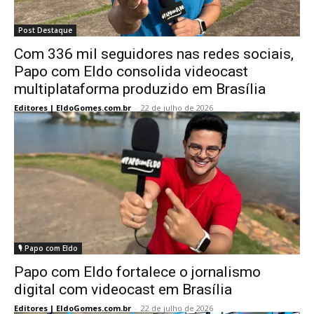
Post Destaque
Com 336 mil seguidores nas redes sociais,
Papo com Eldo consolida videocast
multiplataforma produzido em Brasília
Editores | EldoGomes.com.br
-
22 de julho de 2026
🎙️ Papo com Eldo
Papo com Eldo fortalece o jornalismo
digital com videocast em Brasília
Editores | EldoGomes.com.br
-
22 de julho de 2026