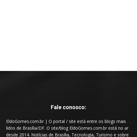
Fale conosco:
EldoGomes.com.br | O portal / site está entre os blogs mais
lidos de Brasília/DF. O site/blog EldoGomes.com.br está no ar
desde 2014. Notícias de Brasília, Tecnologia, Turismo e sobre