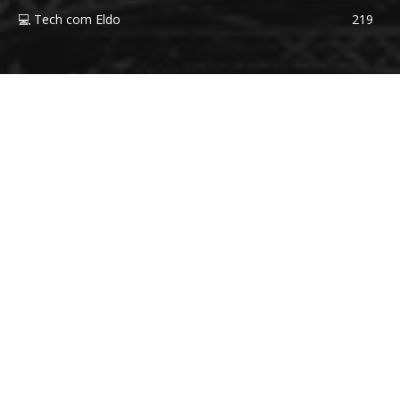
💻 Tech com Eldo
219