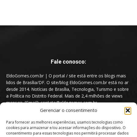
Fale conosco:
EldoGomes.com.br | O portal / site está entre os blogs mais
lidos de Brasília/DF. O site/blog EldoGomes.com.br está no ar
desde 2014. Notícias de Brasília, Tecnologia, Turismo e sobre
a Política no Distrito Federal. Mais de 2,4 milhões de views
mensais. [Email]: contato@eldogomes.com.br
Gerenciar o consentimento
Para fornecer as melhores experiências, usamos tecnologias como
cookies para armazenar e/ou acessar informações do dispositivo. O
consentimento para essas tecnologias nos permitirá processar dados