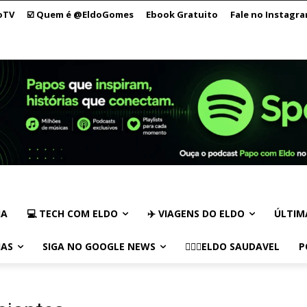
oTV
☑️ Quem é @EldoGomes
Ebook Gratuito
Fale no Instagr
IA
💻 TECH COM ELDO
✈️ VIAGENS DO ELDO
ÚLTIM
IAS
SIGA NO GOOGLE NEWS
🏃🏻‍♂️ELDO SAUDAVEL
P