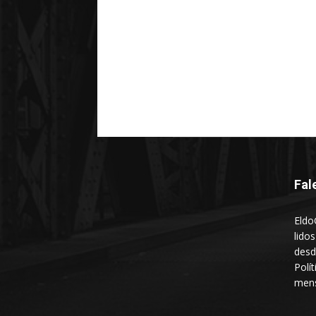
Fal
Eldo
lido
desd
Polí
mens