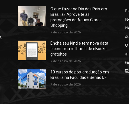
O que fazer no Dia dos Pais em
P
Brasília? Aproveite as
No
promoções do Águas Claras
Shopping
No
7 de agosto de 2026
⚖️
A
Encha seu Kindle tem nova data
O
e confirma milhares de eBooks
✈️
gratuitos
7 de agosto de 2026
Ge

10 cursos de pós-graduação em
Brasília na Faculdade Senac DF
7 de agosto de 2026