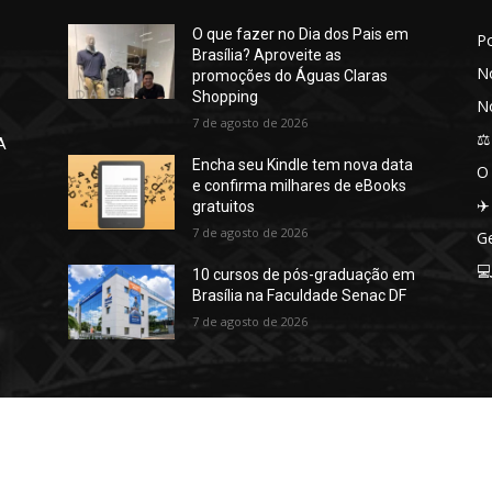
O que fazer no Dia dos Pais em
P
Brasília? Aproveite as
No
promoções do Águas Claras
Shopping
No
7 de agosto de 2026
⚖️
A
Encha seu Kindle tem nova data
O
e confirma milhares de eBooks
✈️
gratuitos
7 de agosto de 2026
Ge

10 cursos de pós-graduação em
Brasília na Faculdade Senac DF
7 de agosto de 2026