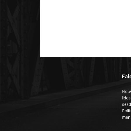
Fal
Eldo
lido
desd
Polí
mens