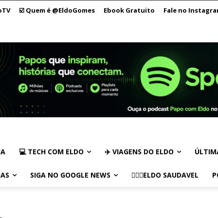
oTV
☑️ Quem é @EldoGomes
Ebook Gratuito
Fale no Instagr
IA
💻 TECH COM ELDO
✈️ VIAGENS DO ELDO
ÚLTIM
IAS
SIGA NO GOOGLE NEWS
🏃🏻‍♂️ELDO SAUDAVEL
P