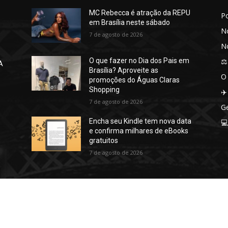
MC Rebecca é atração da REPU
P
em Brasília neste sábado
No
7 de agosto de 2026
No
⚖️
O que fazer no Dia dos Pais em
A
Brasília? Aproveite as
O
promoções do Águas Claras
Shopping
✈️
7 de agosto de 2026
Ge
Encha seu Kindle tem nova data

e confirma milhares de eBooks
gratuitos
7 de agosto de 2026