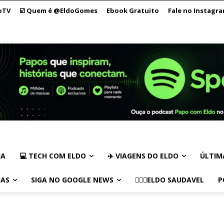
oTV
☑️ Quem é @EldoGomes
Ebook Gratuito
Fale no Instagr
IA
💻 TECH COM ELDO
✈️ VIAGENS DO ELDO
ÚLTIM
IAS
SIGA NO GOOGLE NEWS
🏃🏻‍♂️ELDO SAUDAVEL
P