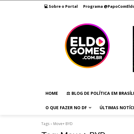
💻 Sobre o Portal
Programa @PapoComEld
HOME
⚖️ BLOG DE POLÍTICA EM BRASÍL
O QUE FAZER NO DF
ÚLTIMAS NOTÍC
Tags
Move+ BYD