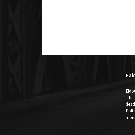
Fal
Eldo
lido
desd
Polí
mens