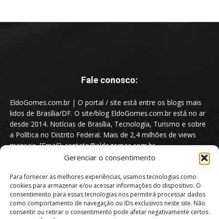
Fale conosco:
EldoGomes.com.br | O portal / site está entre os blogs mais
lidos de Brasília/DF. O site/blog EldoGomes.com.br está no ar
desde 2014. Notícias de Brasília, Tecnologia, Turismo e sobre
a Política no Distrito Federal. Mais de 2,4 milhões de views
mensais. [Email]: contato@eldogomes.com.br
Gerenciar o consentimento
Para fornecer as melhores experiências, usamos tecnologias como
cookies para armazenar e/ou acessar informações do dispositivo. O
consentimento para essas tecnologias nos permitirá processar dados
como comportamento de navegação ou IDs exclusivos neste site. Não
consentir ou retirar o consentimento pode afetar negativamente certos