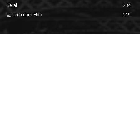
Geral
234
💻 Tech com Eldo
219