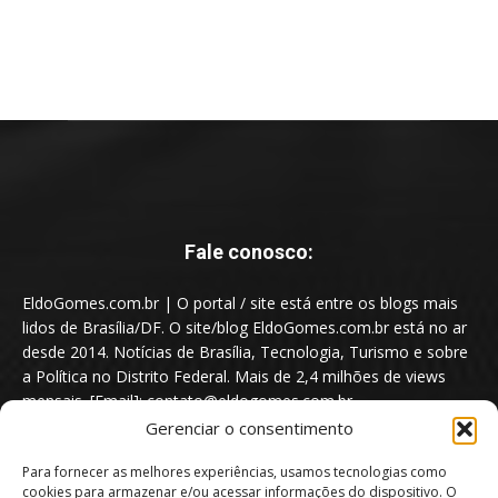
Fale conosco:
EldoGomes.com.br | O portal / site está entre os blogs mais
lidos de Brasília/DF. O site/blog EldoGomes.com.br está no ar
desde 2014. Notícias de Brasília, Tecnologia, Turismo e sobre
a Política no Distrito Federal. Mais de 2,4 milhões de views
mensais. [Email]: contato@eldogomes.com.br
Gerenciar o consentimento
Para fornecer as melhores experiências, usamos tecnologias como
cookies para armazenar e/ou acessar informações do dispositivo. O