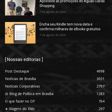
Aproveite as promoções do Águas Claras
Shopping
7 de agosto de 2026
Encha seu Kindle tem nova data e
confirma milhares de eBooks gratuitos
7 de agosto de 2026
[ Nossas editorias ]
Post Destaque
4998
Notícias de Brasília
3051
Notícias Corporativas
2797
⚖️ Blog de Política em Brasília
1283
O que fazer no DF
764
✈️ Viagens do Eldo
297