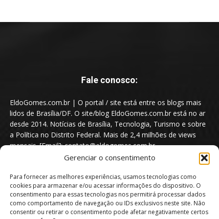
Fale conosco:
EldoGomes.com.br | O portal / site está entre os blogs mais
lidos de Brasília/DF. O site/blog EldoGomes.com.br está no ar
desde 2014. Notícias de Brasília, Tecnologia, Turismo e sobre
a Política no Distrito Federal. Mais de 2,4 milhões de views
mensais. [Email]: contato@eldogomes.com.br
Gerenciar o consentimento
Para fornecer as melhores experiências, usamos tecnologias como
cookies para armazenar e/ou acessar informações do dispositivo. O
consentimento para essas tecnologias nos permitirá processar dados
como comportamento de navegação ou IDs exclusivos neste site. Não
consentir ou retirar o consentimento pode afetar negativamente certos