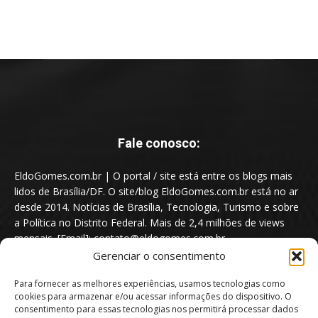
Fale conosco:
EldoGomes.com.br | O portal / site está entre os blogs mais
lidos de Brasília/DF. O site/blog EldoGomes.com.br está no ar
desde 2014. Notícias de Brasília, Tecnologia, Turismo e sobre
a Política no Distrito Federal. Mais de 2,4 milhões de views
mensais. [Email]: contato@eldogomes.com.br
Gerenciar o consentimento
Para fornecer as melhores experiências, usamos tecnologias como
cookies para armazenar e/ou acessar informações do dispositivo. O
consentimento para essas tecnologias nos permitirá processar dados