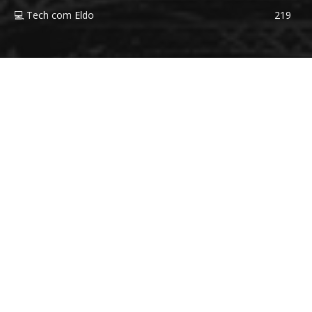
💻 Tech com Eldo
219