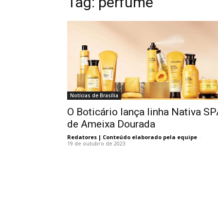
Tag:
perfume
Notícias de Brasília
O Boticário lança linha Nativa S
de Ameixa Dourada
Redatores | Conteúdo elaborado pela equipe
-
19 de outubro de 2023