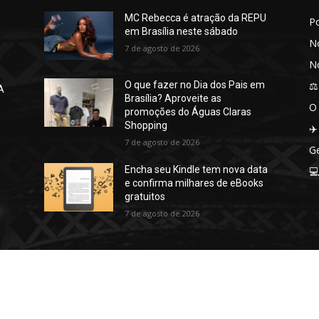
MC Rebecca é atração da REPU
P
em Brasília neste sábado
No
7 de agosto de 2026
No
⚖️
O que fazer no Dia dos Pais em
A
Brasília? Aproveite as
O
promoções do Águas Claras
Shopping
✈️
7 de agosto de 2026
Ge
Encha seu Kindle tem nova data

e confirma milhares de eBooks
gratuitos
7 de agosto de 2026