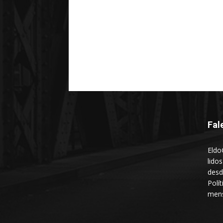
Fal
Eldo
lido
desd
Polí
mens