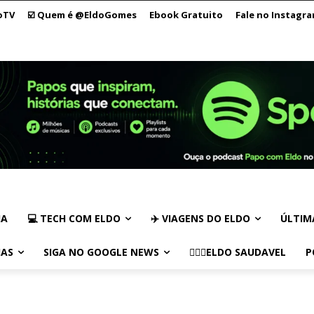
oTV
☑️ Quem é @EldoGomes
Ebook Gratuito
Fale no Instagr
IA
💻 TECH COM ELDO
✈️ VIAGENS DO ELDO
ÚLTIM
IAS
SIGA NO GOOGLE NEWS
🏃🏻‍♂️ELDO SAUDAVEL
P