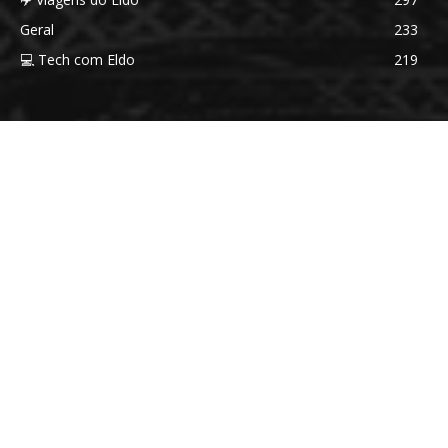
Geral
233
💻 Tech com Eldo
219