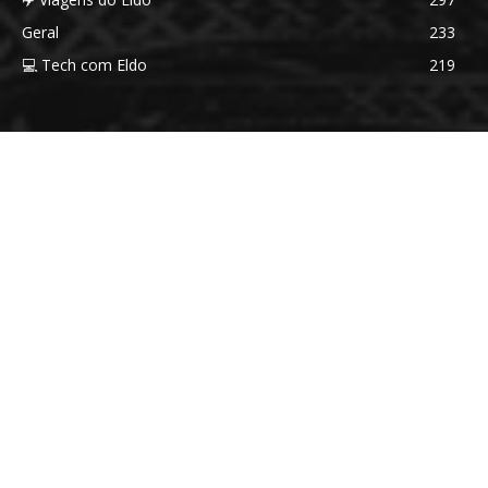
Geral
233
💻 Tech com Eldo
219