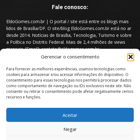
Fale conosco:
EldoGomes.com.br | O portal / site está entre os blogs mais
lidos de Brasília/DF. O site/blog EldoGomes.com.br está no ar
desde 2014. Notícias de Brasília, Tecnologia, Turismo e sobre
a Política no Distrito Federal. Mais de 2,4 milhões de views
mensais. [Email]: contato@eldogomes.com.br
Gerenciar o consentimento
Para fornecer as melhores experiências, usamos tecnologias como
cookies para armazenar e/ou acessar informações do dispositivo. O
consentimento para essas tecnologias nos permitirá processar dados
como comportamento de navegação ou IDs exclusivos neste site. Não
consentir ou retirar o consentimento pode afetar negativamente certos
recursos e funções.
Aceitar
Portal EldoGomes.com.br | Entre os Blogs mais lidos de Brasília/DF. |
Negar
2014 - 2026