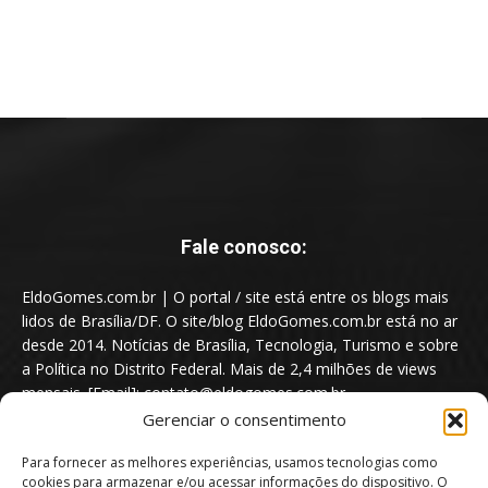
Fale conosco:
EldoGomes.com.br | O portal / site está entre os blogs mais
lidos de Brasília/DF. O site/blog EldoGomes.com.br está no ar
desde 2014. Notícias de Brasília, Tecnologia, Turismo e sobre
a Política no Distrito Federal. Mais de 2,4 milhões de views
mensais. [Email]: contato@eldogomes.com.br
Gerenciar o consentimento
Para fornecer as melhores experiências, usamos tecnologias como
cookies para armazenar e/ou acessar informações do dispositivo. O