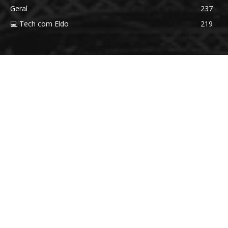
Geral
237
💻 Tech com Eldo
219