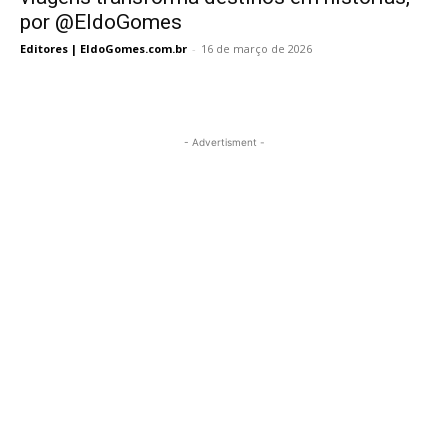
por @EldoGomes
Editores | EldoGomes.com.br
-
16 de março de 2026
- Advertisment -