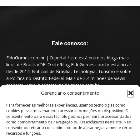
Fale conosco:
EldoGomes.com.br | O portal / site está entre os blogs mais
lidos de Brasília/DF. O site/blog EldoGomes.com.br está no ar
desde 2014. Notícias de Brasília, Tecnologia, Turismo e sobre
a Política no Distrito Federal. Mais de 2,4 milhões de views
mensais. [Email]: contato@eldogomes.com.br
Gerenciar o consentimento
Para fornecer as melhores experiências, usamos tecnologias como
cookies para armazenar e/ou acessar informações do dispositivo. O
consentimento para essas tecnologias nos permitirá processar dados
como comportamento de navegação ou IDs exclusivos neste site. Não
consentir ou retirar o consentimento pode afetar negativamente certos
recursos e funções.