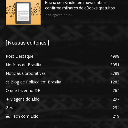
Encha seu Kindle tem nova data e
confirma milhares de eBooks gratuitos
7 de agosto de 2026
[ Nossas editorias ]
Post Destaque
4998
Notícias de Brasília
3051
Notícias Corporativas
2789
⚖️ Blog de Política em Brasília
1283
O que fazer no DF
764
✈️ Viagens do Eldo
297
Geral
234
💻 Tech com Eldo
219