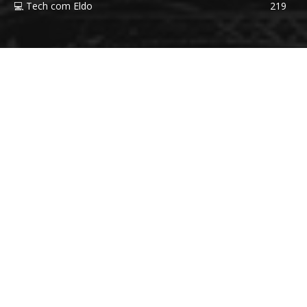
💻 Tech com Eldo
219