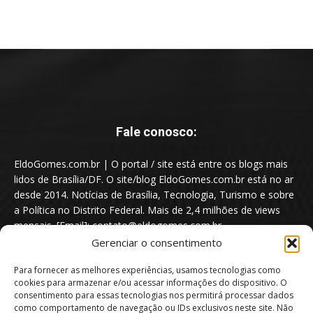
Fale conosco:
EldoGomes.com.br | O portal / site está entre os blogs mais
lidos de Brasília/DF. O site/blog EldoGomes.com.br está no ar
desde 2014. Notícias de Brasília, Tecnologia, Turismo e sobre
a Política no Distrito Federal. Mais de 2,4 milhões de views
mensais. [Email]: contato@eldogomes.com.br
Gerenciar o consentimento
Para fornecer as melhores experiências, usamos tecnologias como
cookies para armazenar e/ou acessar informações do dispositivo. O
consentimento para essas tecnologias nos permitirá processar dados
como comportamento de navegação ou IDs exclusivos neste site. Não