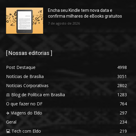
Encha seu Kindle tem nova data e
confirma milhares de eBooks gratuitos
7 de agosto de 2026
[ Nossas editorias ]
Post Destaque
4998
Notícias de Brasília
3051
Notícias Corporativas
2802
⚖️ Blog de Política em Brasília
1283
O que fazer no DF
764
✈️ Viagens do Eldo
297
Geral
234
💻 Tech com Eldo
219