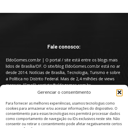
Fale conosco:
EldoGomes.com.br | O portal / site está entre os blogs mais
lidos de Brasília/DF. O site/blog EldoGomes.com.br está no ar
desde 2014. Notícias de Brasília, Tecnologia, Turismo e sobre
a Política no Distrito Federal. Mais de 2,4 milhões de views
mensais. [Email]: contato@eldogomes.com.br
Gerenciar o consentimento
Para fornecer as melhores experiências, usamos tecnologias como
cookies para armazenar e/ou acessar informações do dispositivo. O
consentimento para essas tecnologias nos permitirá processar dados
como comportamento de navegação ou IDs exclusivos neste site. Não
consentir ou retirar o consentimento pode afetar negativamente certos