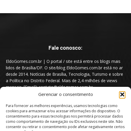
Fale conosco:
EldoGomes.com.br | O portal / site está entre os blogs mais
lidos de Brasília/DF. O site/blog EldoGomes.com.br está no ar
desde 2014. Notícias de Brasília, Tecnologia, Turismo e sobre
a Política no Distrito Federal. Mais de 2,4 milhões de views
mensais. [Email]: contato@eldogomes.com.br
Gerenciar o consentimento
Para fornecer as melhores experiências, usamos tecnologias como
cookies para armazenar e/ou acessar informações do dispositivo. O
consentimento para essas tecnologias nos permitirá processar dados
como comportamento de navegação ou IDs exclusivos neste site. Não
consentir ou retirar o consentimento pode afetar negativamente certos