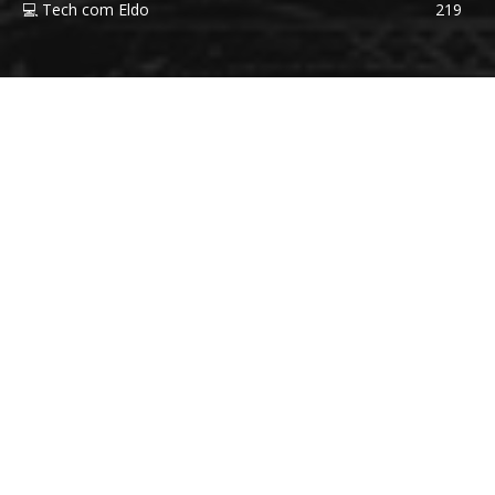
💻 Tech com Eldo
219