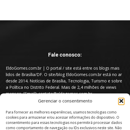
Fale conosco:
EldoGomes.com.br | O portal / site está entre os blogs mais
lidos de Brasília/DF. O site/blog EldoGomes.com.br está no ar
desde 2014. Notícias de Brasília, Tecnologia, Turismo e sobre
a Política no Distrito Federal. Mais de 2,4 milhões de views
mensais. [Email]: contato@eldogomes.com.br
Gerenciar o consentimento
Para fornecer as melhores experiências, usamos tecnologias como
cookies para armazenar e/ou acessar informações do dispositivo. O
consentimento para essas tecnologias nos permitirá processar dados
como comportamento de navegação ou IDs exclusivos neste site. Não