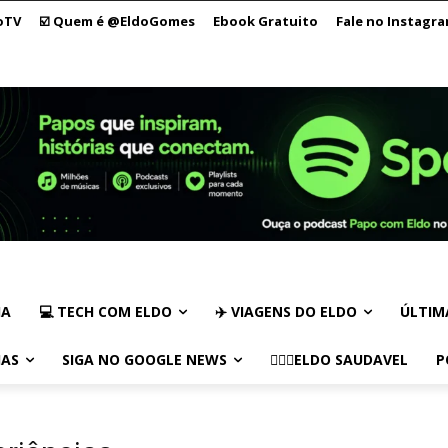
oTV
☑️ Quem é @EldoGomes
Ebook Gratuito
Fale no Instagr
IA
💻 TECH COM ELDO
✈️ VIAGENS DO ELDO
ÚLTIM
IAS
SIGA NO GOOGLE NEWS
🏃🏻‍♂️ELDO SAUDAVEL
P