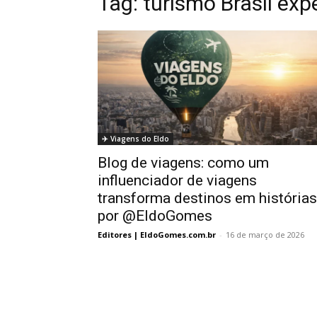
Tag:
turismo Brasil exp
✈️ Viagens do Eldo
Blog de viagens: como um
influenciador de viagens
transforma destinos em histórias
por @EldoGomes
Editores | EldoGomes.com.br
-
16 de março de 2026