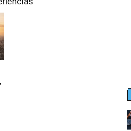
eriências
,