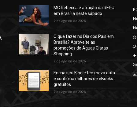
MC Rebecca é atração da REPU
P
em Brasília neste sábado
No
7 de agosto de 2026
No
⚖️
O que fazer no Dia dos Pais em
A
Brasília? Aproveite as
O
promoções do Águas Claras
Shopping
✈️
7 de agosto de 2026
Ge
Encha seu Kindle tem nova data

e confirma milhares de eBooks
gratuitos
7 de agosto de 2026