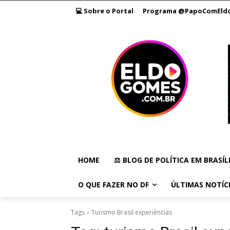
💻 Sobre o Portal
Programa @PapoComEld
HOME
⚖️ BLOG DE POLÍTICA EM BRASÍL
O QUE FAZER NO DF
ÚLTIMAS NOTÍC
Tags
Turismo Brasil experiências