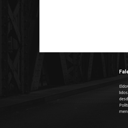
Fal
Eldo
lido
desd
Polí
mens