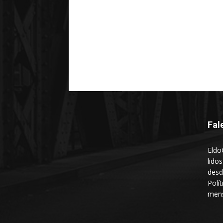
Fal
Eldo
lido
desd
Polí
mens