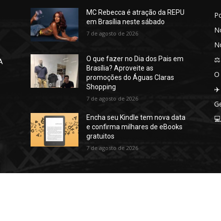
MC Rebecca é atração da REPU
P
em Brasília neste sábado
No
7 de agosto de 2026
No
⚖️
O que fazer no Dia dos Pais em
A
Brasília? Aproveite as
O
promoções do Águas Claras
Shopping
✈️
7 de agosto de 2026
Ge
Encha seu Kindle tem nova data

e confirma milhares de eBooks
gratuitos
7 de agosto de 2026