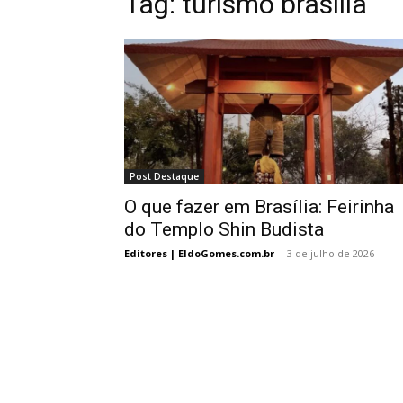
Tag:
turismo brasilia
Post Destaque
O que fazer em Brasília: Feirinha
do Templo Shin Budista
Editores | EldoGomes.com.br
-
3 de julho de 2026