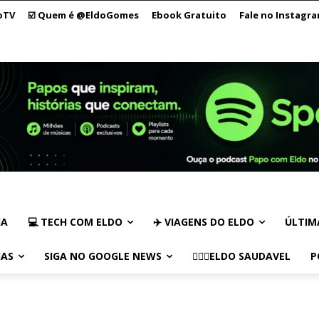
oTV
☑️ Quem é @EldoGomes
Ebook Gratuito
Fale no Instagr
IA
💻 TECH COM ELDO
✈️ VIAGENS DO ELDO
ÚLTIM
IAS
SIGA NO GOOGLE NEWS
🏃🏻‍♂️ELDO SAUDAVEL
P