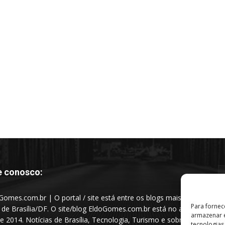
e conosco:
Gomes.com.br | O portal / site está entre os blogs mais
Para fornec
s de Brasília/DF. O site/blog EldoGomes.com.br está no ar
armazenar e
e 2014. Notícias de Brasília, Tecnologia, Turismo e sobre a
tecnologia