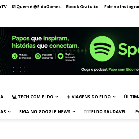
oTV
☑️ Quem é @EldoGomes
Ebook Gratuito
Fale no Instagr
IA
💻 TECH COM ELDO
✈️ VIAGENS DO ELDO
ÚLTIM
IAS
SIGA NO GOOGLE NEWS
🏃🏻‍♂️ELDO SAUDAVEL
P