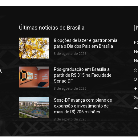
Últimas notícias de Brasília
[
8 opções de lazer e gastronomia
P
para o Dia dos Pais em Brasília
No
8 de agosto de 2026
No
⚖️
Pós-graduação em Brasília a
A
partir de R$ 315 na Faculdade
O
Senac-DF
✈️
8 de agosto de 2026
Ge
Sesc-DF avança com plano de
expansão e investimento de

mais de R$ 706 milhões
8 de agosto de 2026