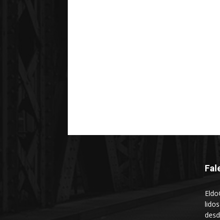
Fal
Eldo
lido
desd