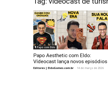
Tag:
videocast de turi
🎙️ Papo com Eldo
Papo Aesthetic com Eldo:
Vídeocast lança novos episódios
Editores | EldoGomes.com.br
-
14 de março de 2026