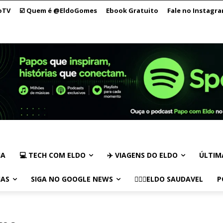
oTV
☑️ Quem é @EldoGomes
Ebook Gratuito
Fale no Instagr
IA
💻 TECH COM ELDO
✈️ VIAGENS DO ELDO
ÚLTIM
IAS
SIGA NO GOOGLE NEWS
🏃🏻‍♂️ELDO SAUDAVEL
P