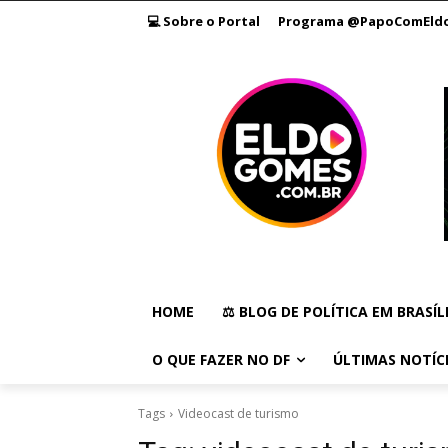
💻 Sobre o Portal
Programa @PapoComEld
HOME
⚖️ BLOG DE POLÍTICA EM BRASÍL
O QUE FAZER NO DF
ÚLTIMAS NOTÍC
Tags
Videocast de turismo