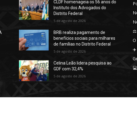
CLDF homenageia os 56 anos do
P
Instituto dos Advogados do
No
Distrito Federal
5 de agosto de 2026
No
⚖️
A
BRB realiza pagamento de
benefícios sociais para milhares
O
de famílias no Distrito Federal
✈️
5 de agosto de 2026
Ge
Celina Leão lidera pesquisa ao

GDF com 32,4%
5 de agosto de 2026