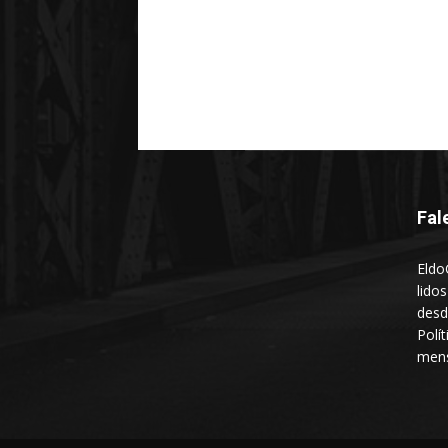
Fal
Eldo
lido
desd
Polí
mens