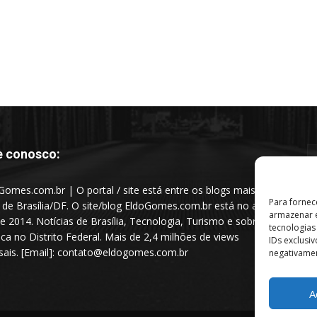
e conosco:
Gomes.com.br | O portal / site está entre os blogs mais
Para fornec
s de Brasília/DF. O site/blog EldoGomes.com.br está no ar
armazenar e
e 2014. Notícias de Brasília, Tecnologia, Turismo e sobre a
tecnologia
tica no Distrito Federal. Mais de 2,4 milhões de views
IDs exclusi
ais. [Email]: contato@eldogomes.com.br
negativamen
A