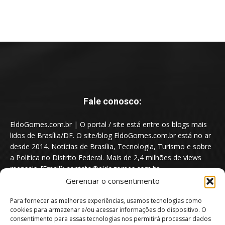
Fale conosco:
EldoGomes.com.br | O portal / site está entre os blogs mais
lidos de Brasília/DF. O site/blog EldoGomes.com.br está no ar
desde 2014. Notícias de Brasília, Tecnologia, Turismo e sobre
a Política no Distrito Federal. Mais de 2,4 milhões de views
mensais. [Email]: contato@eldogomes.com.br
Gerenciar o consentimento
Para fornecer as melhores experiências, usamos tecnologias como
cookies para armazenar e/ou acessar informações do dispositivo. O
consentimento para essas tecnologias nos permitirá processar dados