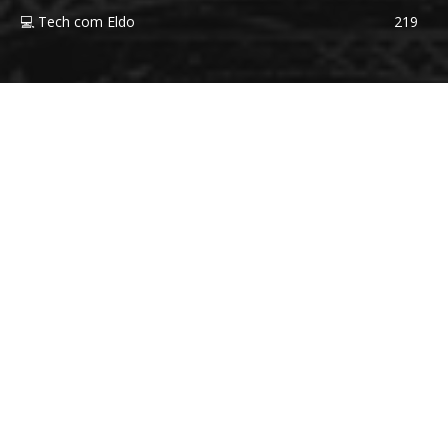
💻 Tech com Eldo
219