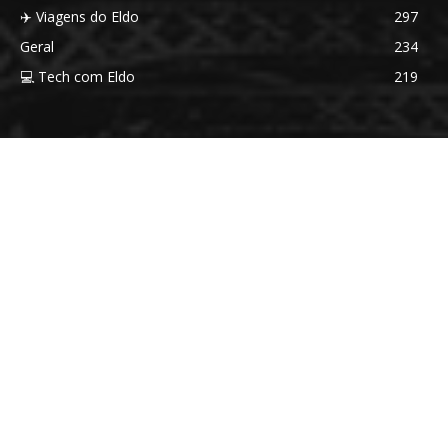
✈️ Viagens do Eldo
297
Geral
234
💻 Tech com Eldo
219