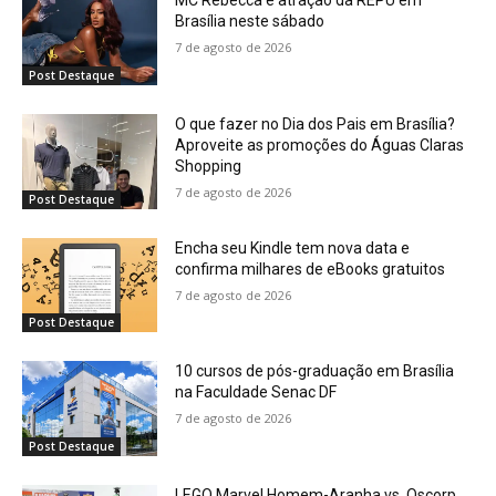
MC Rebecca é atração da REPU em
Brasília neste sábado
7 de agosto de 2026
Post Destaque
O que fazer no Dia dos Pais em Brasília?
Aproveite as promoções do Águas Claras
Shopping
7 de agosto de 2026
Post Destaque
Encha seu Kindle tem nova data e
confirma milhares de eBooks gratuitos
7 de agosto de 2026
Post Destaque
10 cursos de pós-graduação em Brasília
na Faculdade Senac DF
7 de agosto de 2026
Post Destaque
LEGO Marvel Homem-Aranha vs. Oscorp