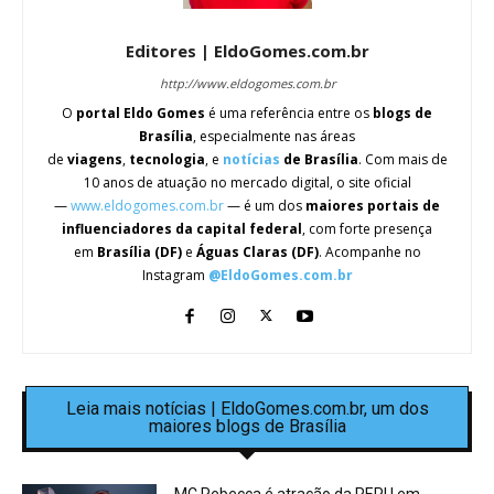
Editores | EldoGomes.com.br
http://www.eldogomes.com.br
O
portal Eldo Gomes
é uma referência entre os
blogs de
Brasília
, especialmente nas áreas
de
viagens
,
tecnologia
, e
notícias
de Brasília
. Com mais de
10 anos de atuação no mercado digital, o site oficial
—
www.eldogomes.com.br
— é um dos
maiores portais de
influenciadores da capital federal
, com forte presença
em
Brasília (DF)
e
Águas Claras (DF)
. Acompanhe no
Instagram
@EldoGomes.com.br
Leia mais notícias | EldoGomes.com.br, um dos
maiores blogs de Brasília