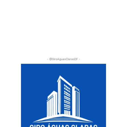
- @GiroAguasClarasDF -