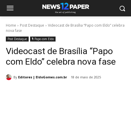
Home
Post Destaque
Videocast de Brasília “Papo com Eldo” celebra
nova fase
Post Destaque
🎙️ Papo com Eldo
Videocast de Brasília “Papo
com Eldo” celebra nova fase
By
Editores | EldoGomes.com.br
18 de maio de 2025