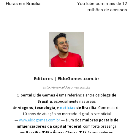
Horas em Brasília
YouTube com mais de 12
milhões de acessos
Editores | EldoGomes.com.br
http://www.eldogomes.com.br
O
portal Eldo Gomes
é uma referência entre os
blogs de
Brasília
, especialmente nas áreas
de
viagens
,
tecnologia
, e
notícias
de Brasília
. Com mais de
10 anos de atuação no mercado digital, o site oficial
—
www.eldogomes.com.br
— é um dos
maiores portais de
influenciadores da capital federal
, com forte presença
em
Brasília (DF)
e
Águas Claras (DF)
. Acompanhe no