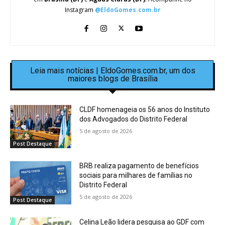
Instagram
@EldoGomes.com.br
Leia mais notícias | EldoGomes.com.br, um dos
maiores blogs de Brasília
CLDF homenageia os 56 anos do Instituto
dos Advogados do Distrito Federal
5 de agosto de 2026
Post Destaque
BRB realiza pagamento de benefícios
sociais para milhares de famílias no
Distrito Federal
5 de agosto de 2026
Post Destaque
Celina Leão lidera pesquisa ao GDF com