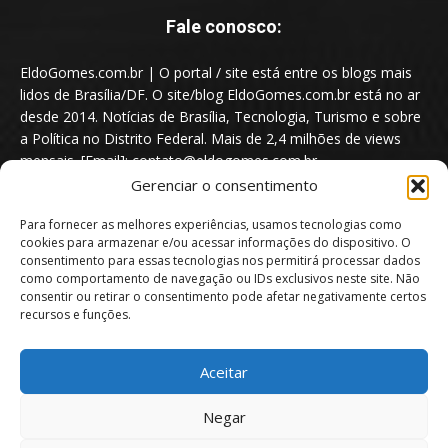
Fale conosco:
EldoGomes.com.br | O portal / site está entre os blogs mais
lidos de Brasília/DF. O site/blog EldoGomes.com.br está no ar
desde 2014. Notícias de Brasília, Tecnologia, Turismo e sobre
a Política no Distrito Federal. Mais de 2,4 milhões de views
mensais. [Email]: contato@eldogomes.com.br
Gerenciar o consentimento
Para fornecer as melhores experiências, usamos tecnologias como
cookies para armazenar e/ou acessar informações do dispositivo. O
consentimento para essas tecnologias nos permitirá processar dados
como comportamento de navegação ou IDs exclusivos neste site. Não
consentir ou retirar o consentimento pode afetar negativamente certos
recursos e funções.
Aceitar
Portal EldoGomes.com.br | Entre os Blogs mais lidos de Brasília/DF. |
Negar
2014 - 2026