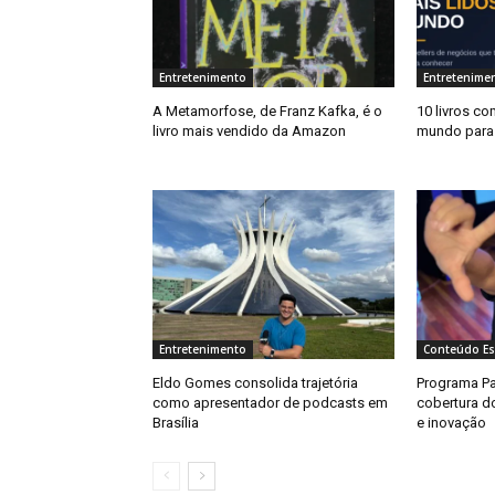
Entretenimento
Entretenime
A Metamorfose, de Franz Kafka, é o
10 livros co
livro mais vendido da Amazon
mundo para l
Entretenimento
Conteúdo Es
Eldo Gomes consolida trajetória
Programa Pa
como apresentador de podcasts em
cobertura d
Brasília
e inovação