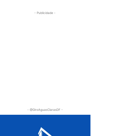
- Publicidade -
- @GiroAguasClarasDF -