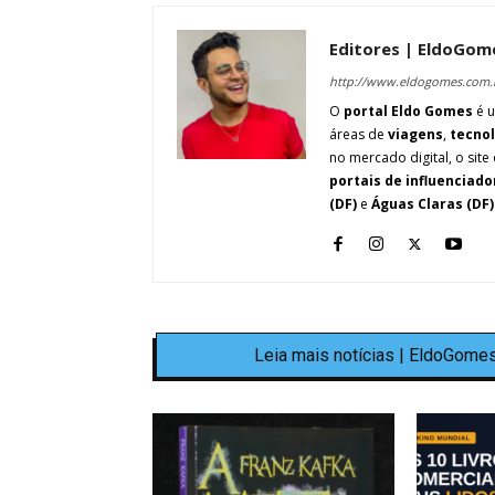
Editores | EldoGom
http://www.eldogomes.com.
O
portal Eldo Gomes
é u
áreas de
viagens
,
tecno
no mercado digital, o site 
portais de influenciado
(DF)
e
Águas Claras (DF)
Leia mais notícias | EldoGomes