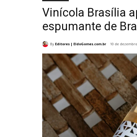
Vinícola Brasília 
espumante de Bras
By
Editores | EldoGomes.com.br
10 de dezembro