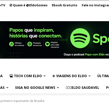
oTV
☑️ Quem é @EldoGomes
Ebook Gratuito
Fale no Instagr
IA
💻 TECH COM ELDO
✈️ VIAGENS DO ELDO
ÚLTIM
IAS
SIGA NO GOOGLE NEWS
🏃🏻‍♂️ELDO SAUDAVEL
P
o primeiro espumante de Brasília