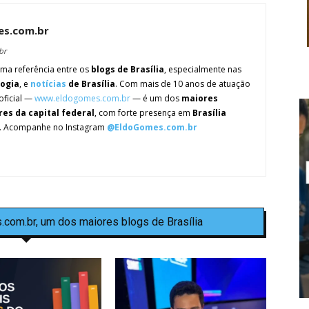
es.com.br
br
ma referência entre os
blogs de Brasília
, especialmente nas
logia
, e
notícias
de Brasília
. Com mais de 10 anos de atuação
oficial —
www.eldogomes.com.br
— é um dos
maiores
res da capital federal
, com forte presença em
Brasília
. Acompanhe no Instagram
@EldoGomes.com.br
.com.br, um dos maiores blogs de Brasília