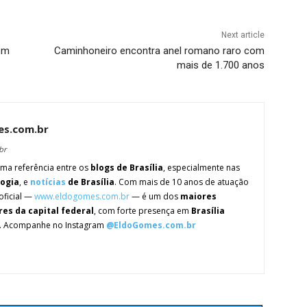
Next article
em
Caminhoneiro encontra anel romano raro com
mais de 1.700 anos
es.com.br
br
ma referência entre os
blogs de Brasília
, especialmente nas
logia
, e
notícias
de Brasília
. Com mais de 10 anos de atuação
oficial —
www.eldogomes.com.br
— é um dos
maiores
res da capital federal
, com forte presença em
Brasília
. Acompanhe no Instagram
@EldoGomes.com.br