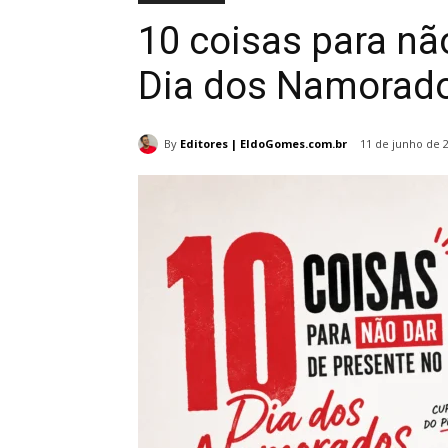
10 coisas para nã
Dia dos Namorad
By
Editores | EldoGomes.com.br
11 de junho de 