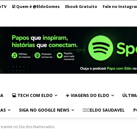
oTV
☑️ Quem é @EldoGomes
Ebook Gratuito
Fale no Instagr
IA
💻 TECH COM ELDO
✈️ VIAGENS DO ELDO
ÚLTIM
IAS
SIGA NO GOOGLE NEWS
🏃🏻‍♂️ELDO SAUDAVEL
P
presente no Dia dos Namorados