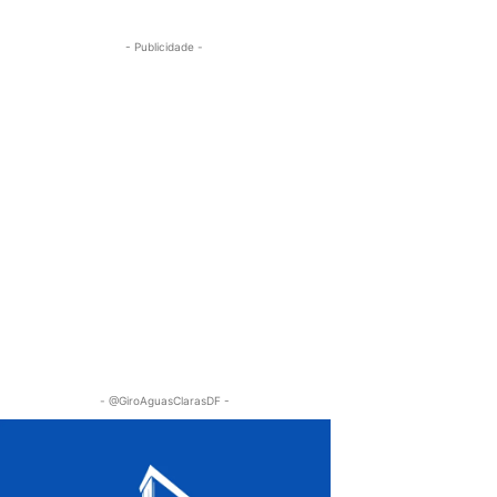
- Publicidade -
- @GiroAguasClarasDF -