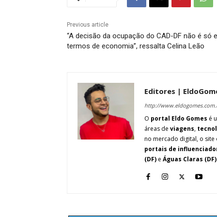
Previous article
“A decisão da ocupação do CAD-DF não é só 
termos de economia”, ressalta Celina Leão
Editores | EldoGom
http://www.eldogomes.com.
O
portal Eldo Gomes
é u
áreas de
viagens
,
tecno
no mercado digital, o site 
portais de influenciado
(DF)
e
Águas Claras (DF)