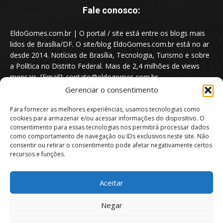
Fale conosco:
EldoGomes.com.br | O portal / site está entre os blogs mais
lidos de Brasília/DF. O site/blog EldoGomes.com.br está no ar
desde 2014. Notícias de Brasília, Tecnologia, Turismo e sobre
a Política no Distrito Federal. Mais de 2,4 milhões de views
mensais. [Email]: contato@eldogomes.com.br
Gerenciar o consentimento
Para fornecer as melhores experiências, usamos tecnologias como
cookies para armazenar e/ou acessar informações do dispositivo. O
consentimento para essas tecnologias nos permitirá processar dados
como comportamento de navegação ou IDs exclusivos neste site. Não
consentir ou retirar o consentimento pode afetar negativamente certos
recursos e funções.
Aceitar
Portal EldoGomes.com.br | Entre os Blogs mais lidos de Brasília/DF. |
Negar
2014 - 2026