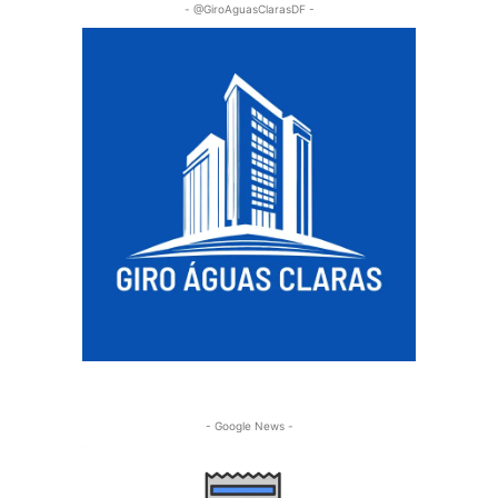
- @GiroAguasClarasDF -
- Google News -