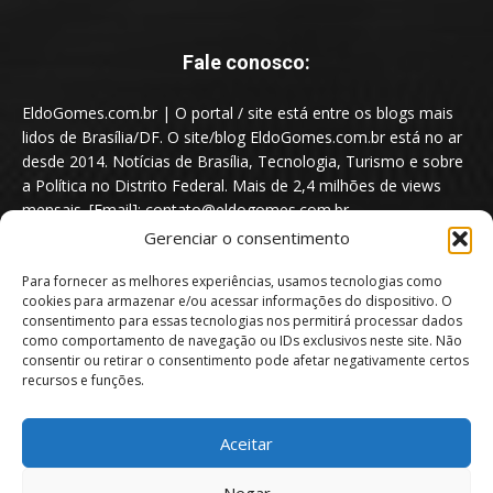
Fale conosco:
EldoGomes.com.br | O portal / site está entre os blogs mais
lidos de Brasília/DF. O site/blog EldoGomes.com.br está no ar
desde 2014. Notícias de Brasília, Tecnologia, Turismo e sobre
a Política no Distrito Federal. Mais de 2,4 milhões de views
mensais. [Email]: contato@eldogomes.com.br
Gerenciar o consentimento
Para fornecer as melhores experiências, usamos tecnologias como
cookies para armazenar e/ou acessar informações do dispositivo. O
consentimento para essas tecnologias nos permitirá processar dados
como comportamento de navegação ou IDs exclusivos neste site. Não
consentir ou retirar o consentimento pode afetar negativamente certos
recursos e funções.
Aceitar
Portal EldoGomes.com.br | Entre os Blogs mais lidos de Brasília/DF. |
Negar