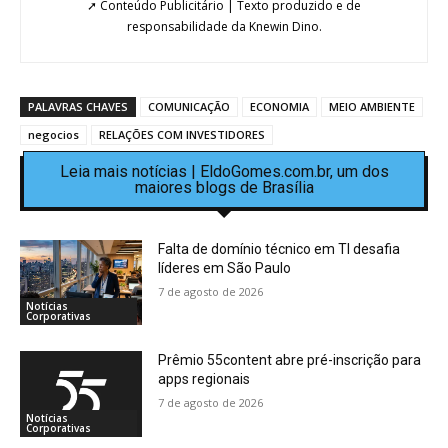
➚ Conteúdo Publicitário | Texto produzido e de
responsabilidade da Knewin Dino.
PALAVRAS CHAVES
COMUNICAÇÃO
ECONOMIA
MEIO AMBIENTE
negocios
RELAÇÕES COM INVESTIDORES
Leia mais notícias | EldoGomes.com.br, um dos
maiores blogs de Brasília
Falta de domínio técnico em TI desafia
líderes em São Paulo
7 de agosto de 2026
Notícias
Corporativas
Prêmio 55content abre pré-inscrição para
apps regionais
7 de agosto de 2026
Notícias
Corporativas