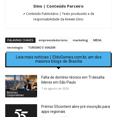
Dino | Conteúdo Parceiro
➚ Conteúdo Publicitário | Texto produzido e de
responsabilidade da Knewin Dino.
PALAVRAS CHAVES
empreendedorismo
marketing
MÍDIA
tecnologia
TURISMO E VIAGEM
Leia mais notícias | EldoGomes.com.br, um dos
maiores blogs de Brasília
Falta de domínio técnico em TI desafia
líderes em São Paulo
7 de agosto de 2026
Notícias
Corporativas
Prêmio 55content abre pré-inscrição para
apps regionais