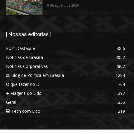
8 de agosto de 2026
[ Nossas editorias ]
Post Destaque
5006
Notícias de Brasília
3052
Notícias Corporativas
2802
⚖️ Blog de Política em Brasília
1284
O que fazer no DF
764
✈️ Viagens do Eldo
297
Geral
235
💻 Tech com Eldo
219