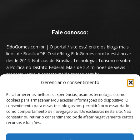
Fale conosco:
EldoGomes.com.br | O portal / site está entre os blogs mais
lidos de Brasília/DF. O site/blog EldoGomes.com.br está no ar
desde 2014. Notícias de Brasília, Tecnologia, Turismo e sobre
a Política no Distrito Federal. Mais de 2,4 milhões de views
mensais. [Email]: contato@eldogomes.com.br
Gerenciar o consentimento
Para fornecer as melhores experiências, usamos tecnologias como
cookies para armazenar e/ou acessar informações do dispositivo. O
consentimento para essas tecnologias nos permitirá processar dados
como comportamento de navegação ou IDs exclusivos neste site. Não
consentir ou retirar o consentimento pode afetar negativamente certos
recursos e funções.