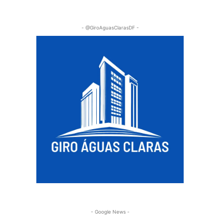
- @GiroAguasClarasDF -
- Google News -