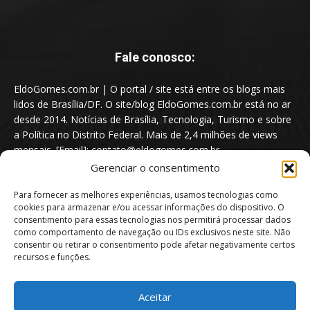
Fale conosco:
EldoGomes.com.br | O portal / site está entre os blogs mais
lidos de Brasília/DF. O site/blog EldoGomes.com.br está no ar
desde 2014. Notícias de Brasília, Tecnologia, Turismo e sobre
a Política no Distrito Federal. Mais de 2,4 milhões de views
mensais. [Email]: contato@eldogomes.com.br
Gerenciar o consentimento
Para fornecer as melhores experiências, usamos tecnologias como
cookies para armazenar e/ou acessar informações do dispositivo. O
consentimento para essas tecnologias nos permitirá processar dados
como comportamento de navegação ou IDs exclusivos neste site. Não
consentir ou retirar o consentimento pode afetar negativamente certos
recursos e funções.
Aceitar