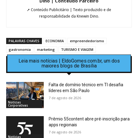
Dino | Conteúdo Parceiro
➚ Conteúdo Publicitário | Texto produzido e de
responsabilidade da Knewin Dino.
PALAVRAS CHAVES
ECONOMIA
empreendedorismo
gastronomia
marketing
TURISMO E VIAGEM
Leia mais notícias | EldoGomes.com.br, um dos
maiores blogs de Brasília
Falta de domínio técnico em TI desafia
líderes em São Paulo
7 de agosto de 2026
Notícias
Corporativas
Prêmio 55content abre pré-inscrição para
apps regionais
7 de agosto de 2026
Notícias