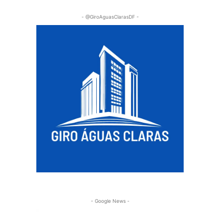
- @GiroAguasClarasDF -
- Google News -