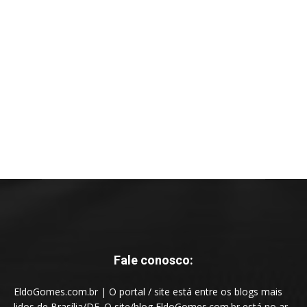
Fale conosco:
EldoGomes.com.br | O portal / site está entre os blogs mais
lidos de Brasília/DF. O site/blog EldoGomes.com.br está no ar