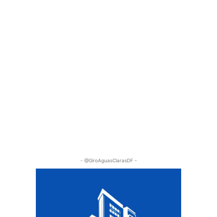
- @GiroAguasClarasDF -