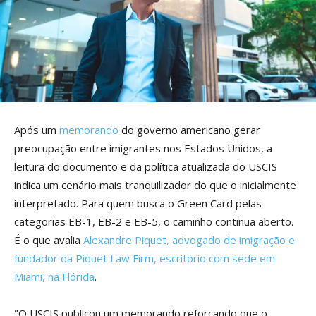
Após um
memorando
do governo americano gerar
preocupação entre imigrantes nos Estados Unidos, a
leitura do documento e da política atualizada do USCIS
indica um cenário mais tranquilizador do que o inicialmente
interpretado. Para quem busca o Green Card pelas
categorias EB-1, EB-2 e EB-5, o caminho continua aberto.
É o que avalia
Alexandre Piquet, advogado de imigração e
fundador da Piquet Law Firm, escritório com sede em
Miami, na Flórida
.
"O USCIS publicou um memorando reforçando que o