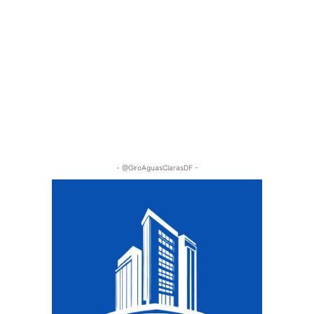
- @GiroAguasClarasDF -