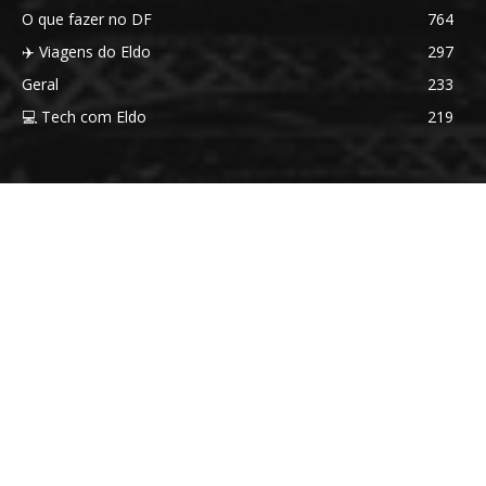
O que fazer no DF
764
✈️ Viagens do Eldo
297
Geral
233
💻 Tech com Eldo
219